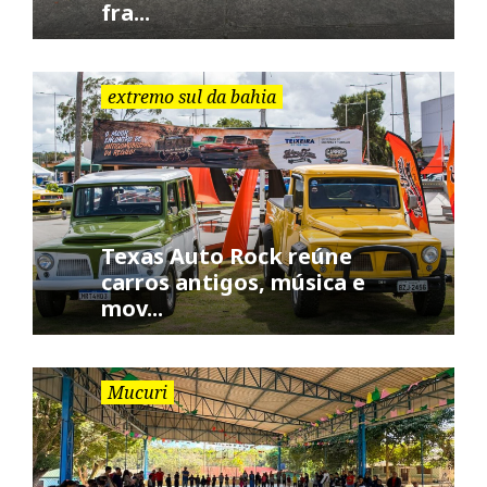
fra...
extremo sul da bahia
Texas Auto Rock reúne
carros antigos, música e
mov...
Mucuri