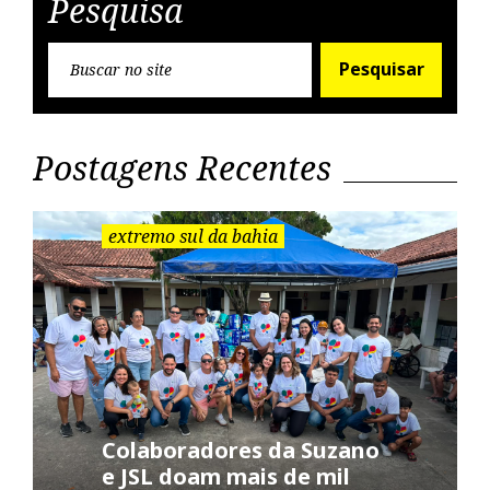
Pesquisa
:
P
Pesquisar
e
s
q
u
Postagens Recentes
i
s
a
extremo sul da bahia
r
:
Colaboradores da Suzano
e JSL doam mais de mil