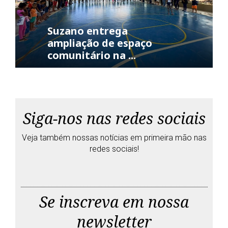
Suzano entrega
ampliação de espaço
comunitário na ...
Siga-nos nas redes sociais
Veja também nossas notícias em primeira mão nas
redes sociais!
T
F
G
Y
w
a
o
o
i
c
o
u
Se inscreva em nossa
t
e
g
t
t
b
l
u
newsletter
e
o
e
b