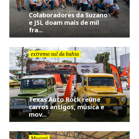
Colaboradores da Suzano
e JSL doam mais de mil
fra...
extremo sul da bahia
Texas Auto Rock reúne
carros antigos, música e
mov...
Mucuri