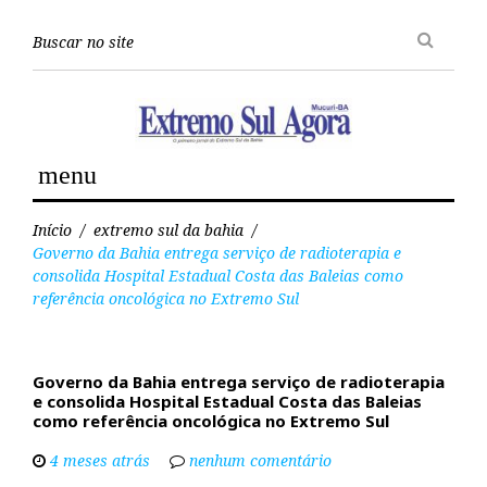
P
e
s
q
u
i
s
menu
a
Y
o
Início
/
extremo sul da bahia
/
u
Governo da Bahia entrega serviço de radioterapia e
t
consolida Hospital Estadual Costa das Baleias como
u
referência oncológica no Extremo Sul
b
e
Governo da Bahia entrega serviço de radioterapia
e consolida Hospital Estadual Costa das Baleias
como referência oncológica no Extremo Sul
4 meses atrás
nenhum comentário