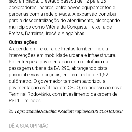
sido ampliada. O estado passou de 12 para 25
aceleradores lineares, entre novos equipamentos e
parcerias com a rede privada. A expansão contribui
para a descentralização do atendimento, alcançando
municípios como Vitória da Conquista, Teixeira de
Freitas, Barreiras, Irecê e Alagoinhas.
Outras ações
A agenda em Teixeira de Freitas também incluiu
intervenções em mobilidade urbana e infraestrutura.
Foi entregue a pavimentação com ciclofaixa na
passagem urbana da BA-290, abrangendo pista
principal e vias marginais, em um trecho de 1,52
quilômetro. O governador também autorizou a
pavimentação asfáltica, em CBUQ, no acesso ao novo
Terminal Rodoviário, com investimento da ordem de
R$11,1 milhões.
Tags: #SaúdeNaBahia #RadioterapiaNoSUS #CostaDasB
DÊ A SUA OPINIÃO