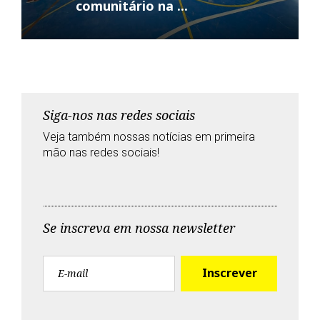
comunitário na ...
Siga-nos nas redes sociais
Veja também nossas notícias em primeira
mão nas redes sociais!
T
F
G
Y
w
a
o
o
i
c
o
u
Se inscreva em nossa newsletter
t
e
g
t
t
b
l
u
e
o
e
b
r
o
+
e
k