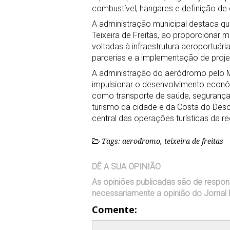
combustível, hangares e definição de c
A administração municipal destaca qu
Teixeira de Freitas, ao proporcionar 
voltadas à infraestrutura aeroportuári
parcerias e a implementação de proj
A administração do aeródromo pelo Mu
impulsionar o desenvolvimento econô
como transporte de saúde, segurança 
turismo da cidade e da Costa do Desc
central das operações turísticas da re
Tags: aerodromo, teixeira de freitas
DÊ A SUA OPINIÃO
As opiniões publicadas são de respon
necessariamente a opinião do Jornal 
Comente: