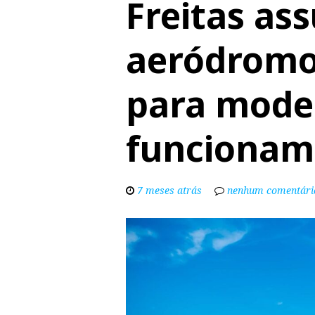
Freitas as
aeródromo 
para mode
funcionam
7 meses atrás
nenhum comentári