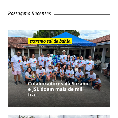
u
i
Postagens Recentes
s
a
r
:
extremo sul da bahia
Colaboradores da Suzano
e JSL doam mais de mil
fra...