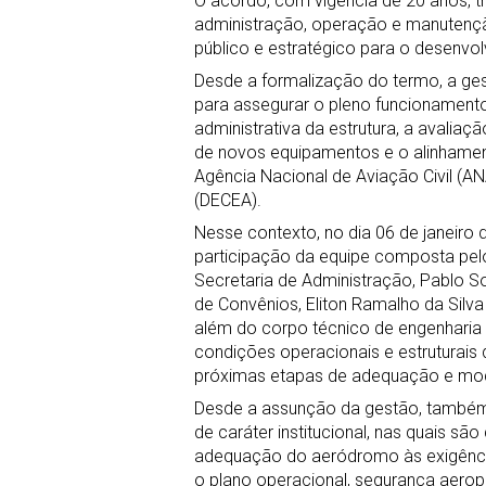
O acordo, com vigência de 20 anos, tr
administração, operação e manuten
público e estratégico para o desenvol
Desde a formalização do termo, a ge
para assegurar o pleno funcionament
administrativa da estrutura, a avaliaç
de novos equipamentos e o alinhame
Agência Nacional de Aviação Civil (
(DECEA).
Nesse contexto, no dia 06 de janeiro 
participação da equipe composta pelo
Secretaria de Administração, Pablo S
de Convênios, Eliton Ramalho da Silva 
além do corpo técnico de engenharia da
condições operacionais e estruturai
próximas etapas de adequação e mo
Desde a assunção da gestão, também v
de caráter institucional, nas quais sã
adequação do aeródromo às exigênci
o plano operacional, segurança aeropor