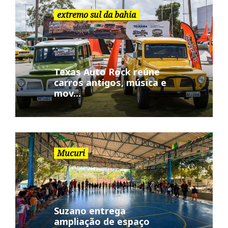
extremo sul da bahia
Texas Auto Rock reúne
carros antigos, música e
mov...
Mucuri
Suzano entrega
ampliação de espaço