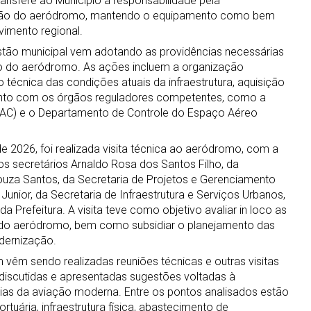
ansfere ao Município a responsabilidade pela
ção do aeródromo, mantendo o equipamento como bem
vimento regional.
stão municipal vem adotando as providências necessárias
o do aeródromo. As ações incluem a organização
ão técnica das condições atuais da infraestrutura, aquisição
nto com os órgãos reguladores competentes, como a
ANAC) e o Departamento de Controle do Espaço Aéreo
de 2026, foi realizada visita técnica ao aeródromo, com a
s secretários Arnaldo Rosa dos Santos Filho, da
ouza Santos, da Secretaria de Projetos e Gerenciamento
Junior, da Secretaria de Infraestrutura e Serviços Urbanos,
 Prefeitura. A visita teve como objetivo avaliar in loco as
s do aeródromo, bem como subsidiar o planejamento das
dernização.
êm sendo realizadas reuniões técnicas e outras visitas
o discutidas e apresentadas sugestões voltadas à
as da aviação moderna. Entre os pontos analisados estão
tuária, infraestrutura física, abastecimento de