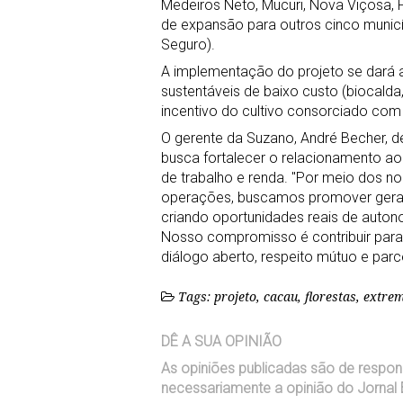
Medeiros Neto, Mucuri, Nova Viçosa, P
de expansão para outros cinco municíp
Seguro).
A implementação do projeto se dará a
sustentáveis de baixo custo (biocalda
incentivo do cultivo consorciado com
O gerente da Suzano, André Becher, 
busca fortalecer o relacionamento ao 
de trabalho e renda. "Por meio dos 
operações, buscamos promover geraçã
criando oportunidades reais de auton
Nosso compromisso é contribuir para
diálogo aberto, respeito mútuo e parce
Tags: projeto, cacau, florestas, extre
DÊ A SUA OPINIÃO
As opiniões publicadas são de respon
necessariamente a opinião do Jornal 