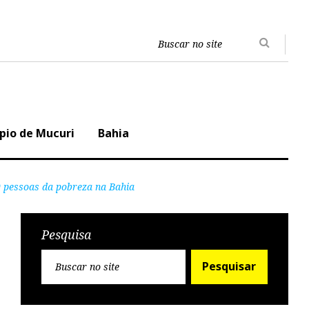
P
e
s
q
u
Y
i
o
s
u
pio de Mucuri
Bahia
a
t
u
b
0 pessoas da pobreza na Bahia
e
Pesquisa
P
Pesquisar
e
s
q