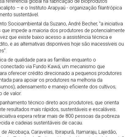
a referência global na fabricação de bioprodutos
calipto – e o Instituto Arapyaú - organização filantrópica
mento sustentável.
o Socioambiental da Suzano, André Becher, "a iniciativa
s que impede a maioria dos produtores de potencialmente
vez que existe baixo acesso a assistência técnica e
to, e as alternativas disponíveis hoje são inacessíveis ou
s".
nica de qualidade para as famílias enquanto o
erá conectado via Fundo Kawá, um mecanismo que
para oferecer crédito direcionado a pequenos produtores
entada para apoiar os produtores na melhoria da
sumos); adensamento e manejo eficiente dos cultivos;
 de valor.
mpanhamento técnico direto aos produtores, que orienta
te resultados mais rápidos, sustentáveis e escaláveis.
iciativa espera retirar mais de 800 pessoas da pobreza
cida e cadeias sustentáveis de cacau.
de Alcobaça, Caravelas, Ibirapurã, Itamaraju, Lajedão,