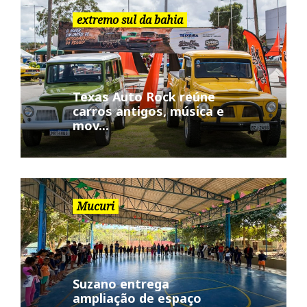
extremo sul da bahia
Texas Auto Rock reúne
carros antigos, música e
mov...
Mucuri
Suzano entrega
ampliação de espaço