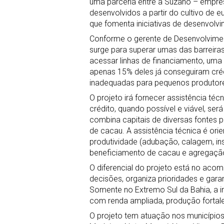
uma parceria entre a Suzano – empres
desenvolvidos a partir do cultivo de eu
que fomenta iniciativas de desenvolvi
Conforme o gerente de Desenvolviment
surge para superar umas das barreira
acessar linhas de financiamento, uma 
apenas 15% deles já conseguiram crédi
inadequadas para pequenos produtore
O projeto irá fornecer assistência téc
crédito, quando possível e viável, s
combina capitais de diversas fontes 
de cacau. A assistência técnica é ori
produtividade (adubação, calagem, in
beneficiamento de cacau e agregação
O diferencial do projeto está no aco
decisões, organiza prioridades e garan
Somente no Extremo Sul da Bahia, a in
com renda ampliada, produção fortale
O projeto tem atuação nos municípios 