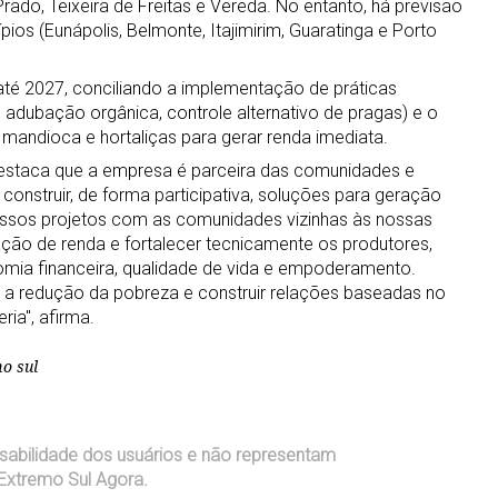
rado, Teixeira de Freitas e Vereda. No entanto, há previsão
ios (Eunápolis, Belmonte, Itajimirim, Guaratinga e Porto
té 2027, conciliando a implementação de práticas
, adubação orgânica, controle alternativo de pragas) e o
 mandioca e hortaliças para gerar renda imediata.
destaca que a empresa é parceira das comunidades e
construir, de forma participativa, soluções para geração
nossos projetos com as comunidades vizinhas às nossas
o de renda e fortalecer tecnicamente os produtores,
omia financeira, qualidade de vida e empoderamento.
 a redução da pobreza e construir relações baseadas no
ria", afirma.
mo sul
sabilidade dos usuários e não representam
Extremo Sul Agora.