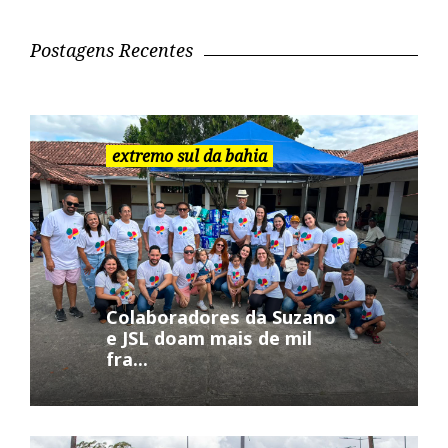
u
i
Postagens Recentes
s
a
r
:
extremo sul da bahia
Colaboradores da Suzano
e JSL doam mais de mil
fra...