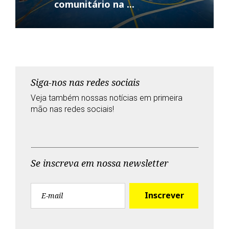
comunitário na ...
Siga-nos nas redes sociais
Veja também nossas notícias em primeira
mão nas redes sociais!
T
F
G
Y
w
a
o
o
i
c
o
u
Se inscreva em nossa newsletter
t
e
g
t
t
b
l
u
e
o
e
b
r
o
+
e
k