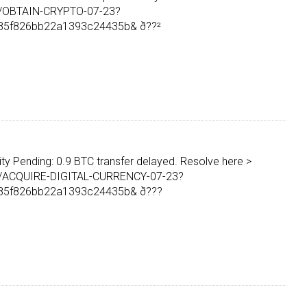
rg/OBTAIN-CRYPTO-07-23?
85f826bb22a1393c24435b& ð??²
ity Pending: 0.9 BTC transfer delayed. Resolve here >
rg/ACQUIRE-DIGITAL-CURRENCY-07-23?
85f826bb22a1393c24435b& ð???