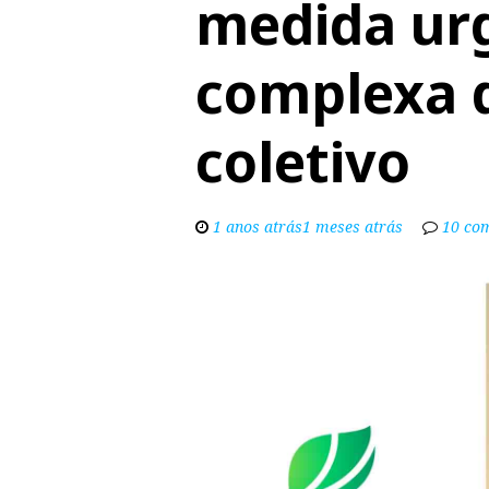
medida ur
complexa q
coletivo
1 anos atrás1 meses atrás
10 co