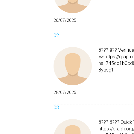
26/07/2025
ð??? â?? Verific
=> https://gra
hs=745cc1b0cd
8yqsg1
28/07/2025
ð??? ð??? Quick 
https://graph.o