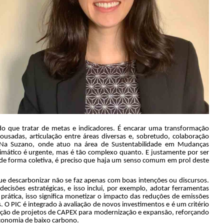
do que tratar de metas e indicadores. É encarar uma transformação
ousadas, articulação entre áreas diversas e, sobretudo, colaboração
 Na Suzano, onde atuo na área de Sustentabilidade em Mudanças
limático é urgente, mas é tão complexo quanto. E justamente por ser
 de forma coletiva, é preciso que haja um senso comum em prol deste
ue descarbonizar não se faz apenas com boas intenções ou discursos.
decisões estratégicas, e isso inclui, por exemplo, adotar ferramentas
rática, isso significa monetizar o impacto das reduções de emissões
. O PIC é integrado à avaliação de novos investimentos e é um critério
vação de projetos de CAPEX para modernização e expansão, reforçando
economia de baixo carbono.