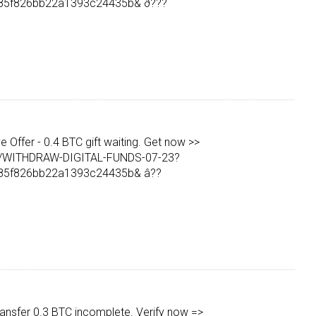
85f826bb22a1393c24435b& ð???
e Offer - 0.4 BTC gift waiting. Get now >>
org/WITHDRAW-DIGITAL-FUNDS-07-23?
85f826bb22a1393c24435b& â??
Transfer 0.3 BTC incomplete. Verify now =>