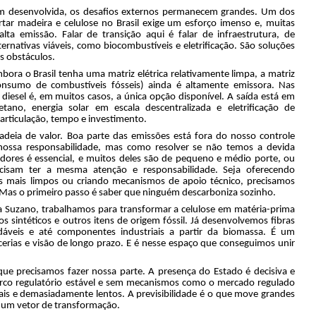
m desenvolvida, os desafios externos permanecem grandes. Um dos
ortar madeira e celulose no Brasil exige um esforço imenso e, muitas
a emissão. Falar de transição aqui é falar de infraestrutura, de
ternativas viáveis, como biocombustíveis e eletrificação. São soluções
s obstáculos.
mbora o Brasil tenha uma matriz elétrica relativamente limpa, a matriz
onsumo de combustíveis fósseis) ainda é altamente emissora. Nas
 diesel é, em muitos casos, a única opção disponível. A saída está em
ano, energia solar em escala descentralizada e eletrificação de
rticulação, tempo e investimento.
adeia de valor. Boa parte das emissões está fora do nosso controle
nossa responsabilidade, mas como resolver se não temos a devida
dores é essencial, e muitos deles são de pequeno e médio porte, ou
isam ter a mesma atenção e responsabilidade. Seja oferecendo
s mais limpos ou criando mecanismos de apoio técnico, precisamos
 Mas o primeiro passo é saber que ninguém descarboniza sozinho.
a Suzano, trabalhamos para transformar a celulose em matéria-prima
s sintéticos e outros itens de origem fóssil. Já desenvolvemos fibras
adáveis e até componentes industriais a partir da biomassa. É um
erias e visão de longo prazo. E é nesse espaço que conseguimos unir
e precisamos fazer nossa parte. A presença do Estado é decisiva e
arco regulatório estável e sem mecanismos como o mercado regulado
is e demasiadamente lentos. A previsibilidade é o que move grandes
r um vetor de transformação.