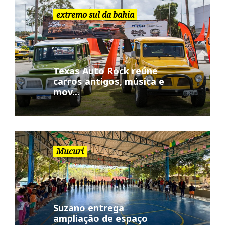
extremo sul da bahia
Texas Auto Rock reúne
carros antigos, música e
mov...
Mucuri
Suzano entrega
ampliação de espaço