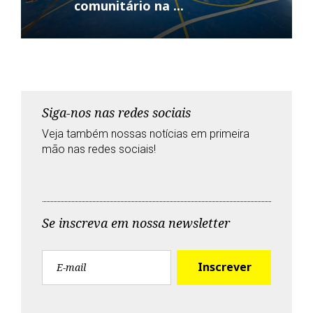
comunitário na ...
Siga-nos nas redes sociais
Veja também nossas notícias em primeira
mão nas redes sociais!
T
F
G
Y
w
a
o
o
i
c
o
u
Se inscreva em nossa newsletter
t
e
g
t
t
b
l
u
e
o
e
b
r
o
+
e
k