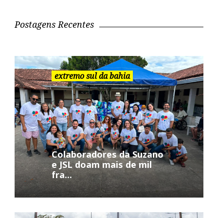
u
i
Postagens Recentes
s
a
r
:
extremo sul da bahia
Colaboradores da Suzano
e JSL doam mais de mil
fra...