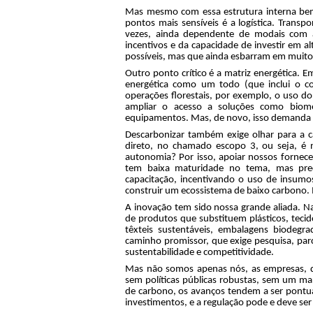
Mas mesmo com essa estrutura interna be
pontos mais sensíveis é a logística. Transp
vezes, ainda dependente de modais com alt
incentivos e da capacidade de investir em al
possíveis, mas que ainda esbarram em muito
Outro ponto crítico é a matriz energética. E
energética como um todo (que inclui o c
operações florestais, por exemplo, o uso do
ampliar o acesso a soluções como biomet
equipamentos. Mas, de novo, isso demanda a
Descarbonizar também exige olhar para a c
direto, no chamado escopo 3, ou seja, é 
autonomia? Por isso, apoiar nossos fornece
tem baixa maturidade no tema, mas prec
capacitação, incentivando o uso de insumo
construir um ecossistema de baixo carbono.
A inovação tem sido nossa grande aliada. N
de produtos que substituem plásticos, tecido
têxteis sustentáveis, embalagens biodegr
caminho promissor, que exige pesquisa, parc
sustentabilidade e competitividade.
Mas não somos apenas nós, as empresas, qu
sem políticas públicas robustas, sem um m
de carbono, os avanços tendem a ser pontua
investimentos, e a regulação pode e deve se