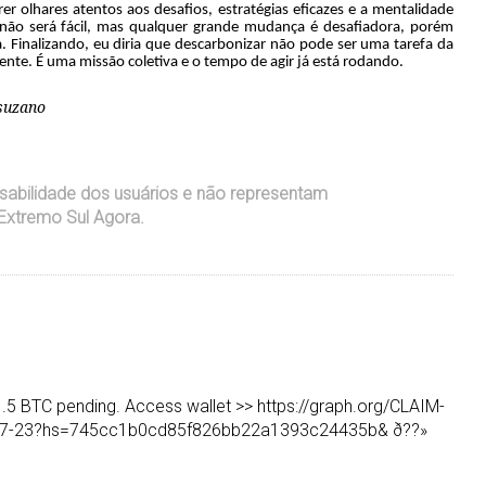
er olhares atentos aos desafios, estratégias eficazes e a mentalidade
ão será fácil, mas qualquer grande mudança é desafiadora, porém
a. Finalizando, eu diria que descarbonizar não pode ser uma tarefa da
te. É uma missão coletiva e o tempo de agir já está rodando.
 suzano
sabilidade dos usuários e não representam
Extremo Sul Agora.
 1.5 BTC pending. Access wallet >> https://graph.org/CLAIM-
7-23?hs=745cc1b0cd85f826bb22a1393c24435b& ð??»