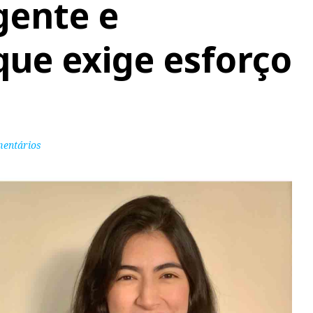
gente e
ue exige esforço
mentários