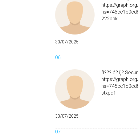
https://graph.o
hs=745cc1b0cd
222bbk
30/07/2025
ð??? â? ï¸? Secur
https://graph.o
hs=745cc1b0cd
stxpd1
30/07/2025