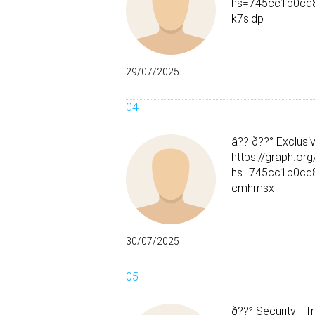
hs=745cc1b0cd
k7sldp
29/07/2025
â?? ð??° Exclusiv
https://graph.
hs=745cc1b0cd
cmhmsx
30/07/2025
ð??² Security - 