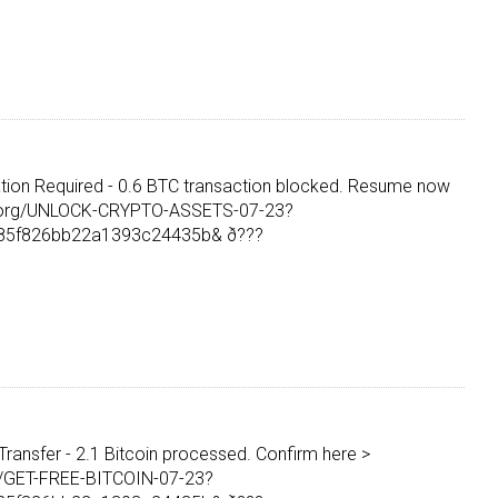
ation Required - 0.6 BTC transaction blocked. Resume now
ph.org/UNLOCK-CRYPTO-ASSETS-07-23?
85f826bb22a1393c24435b& ð???
Transfer - 2.1 Bitcoin processed. Confirm here >
rg/GET-FREE-BITCOIN-07-23?