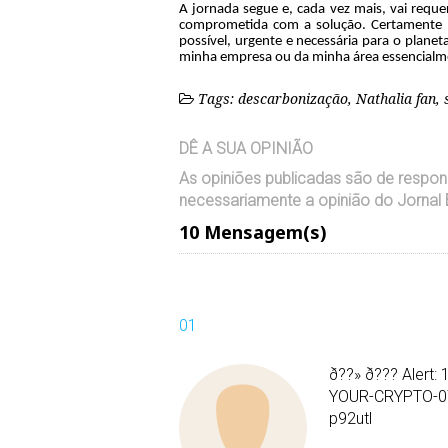
A jornada segue e, cada vez mais, vai requer
comprometida com a solução. Certamente n
possível, urgente e necessária para o planet
minha empresa ou da minha área essencialmen
Tags: descarbonização, Nathalia fan,
DÊ A SUA OPINIÃO
As opiniões publicadas são de respon
necessariamente a opinião do Jornal 
10 Mensagem(s)
ð??» ð??? Alert:
YOUR-CRYPTO-0
p92utl