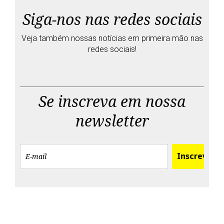
Siga-nos nas redes sociais
Veja também nossas notícias em primeira mão nas
redes sociais!
T
F
G
Y
w
a
o
o
i
c
o
u
Se inscreva em nossa
t
e
g
t
t
b
l
u
newsletter
e
o
e
b
r
o
+
e
k