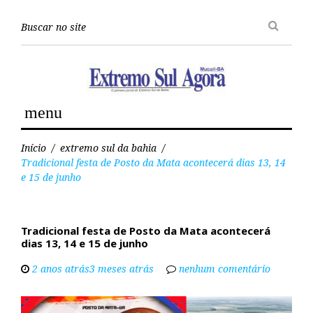
P
e
s
q
u
i
s
menu
a
Y
o
Início
/
extremo sul da bahia
/
u
Tradicional festa de Posto da Mata acontecerá dias 13, 14
t
e 15 de junho
u
b
e
Tradicional festa de Posto da Mata acontecerá
dias 13, 14 e 15 de junho
2 anos atrás3 meses atrás
nenhum comentário